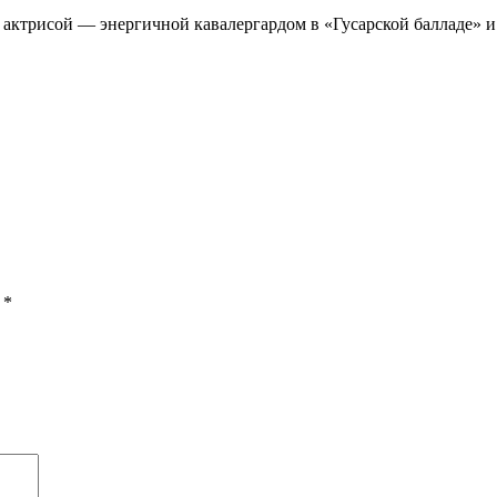
й актрисой — энергичной кавалергардом в «Гусарской балладе» 
ы
*