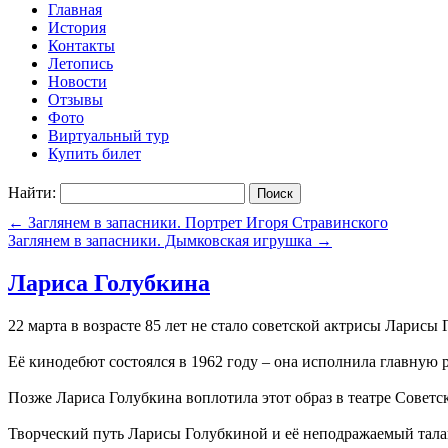
Главная
История
Контакты
Летопись
Новости
Отзывы
Фото
Виртуальный тур
Купить билет
Найти:
←
Заглянем в запасники. Портрет Игоря Стравинского
Заглянем в запасники. Дымковская игрушка
→
Лариса Голубкина
22 марта в возрасте 85 лет не стало советской актрисы Ларисы
Её кинодебют состоялся в 1962 году – она исполнила главную 
Позже Лариса Голубкина воплотила этот образ в театре Совет
Творческий путь Ларисы Голубкиной и её неподражаемый талан