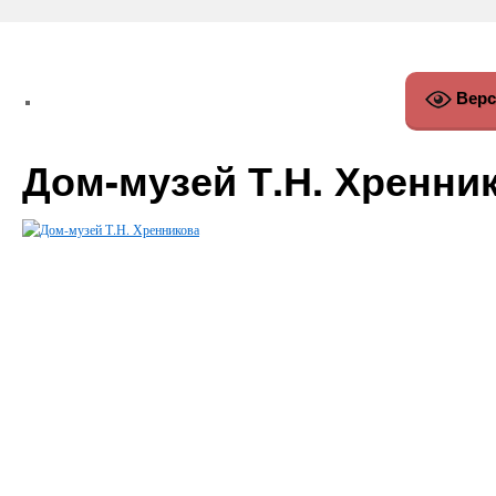
Верс
Дом-музей Т.Н. Хренни