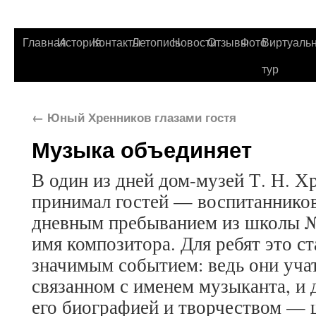
Главная
История
Контакты
Летопись
Новости
Отзывы
Фото
Виртуаль
тур
←
Юный Хренников глазами гостя
Музыка объединяет
В один из дней дом-музей Т. Н. Х
принимал гостей — воспитанников 
дневным пребыванием из школы №
имя композитора. Для ребят это с
значимым событием: ведь они уча
связанном с именем музыканта, и 
его биографией и творчеством — 