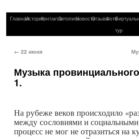
Главная
История
Контакты
Летопись
Новости
Отзывы
Фото
Виртуаль
тур
←
22 июня
Му
Музыка провинциального 
1.
На рубеже веков происходило «ра
между сословиями и социальными
процесс не мог не отразиться на к