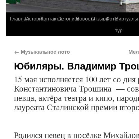
Главная
История
Контакты
Летопись
Новости
Отзывы
Фото
Виртуаль
тур
←
Музыкальное лото
Мел
Юбиляры. Владимир Тро
15 мая исполняется 100 лет со дн
Константиновича Трошина — сове
певца, актёра театра и кино, наро
лауреата Сталинской премии второ
Родился певец в посёлке Михайло