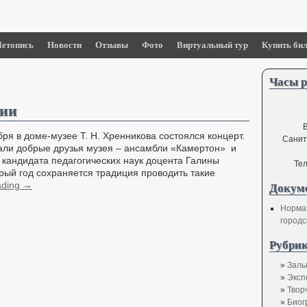
етопись
Новости
Отзывы
Фото
Виртуальный тур
Купить бил
Часы р
дии
В
ря в доме-музее Т. Н. Хренникова состоялся концерт.
Санит
али добрые друзья музея – ансамбли «Камертон» и
кандидата педагогических наук доцента Галины
Тел
рый год сохраняется традиция проводить такие
ading
→
Докум
Норма
городс
Рубрик
Залы
Эксп
Твор
Биог