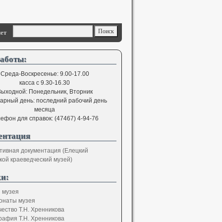
ет
аботы:
Среда-Воскресенье: 9.00-17.00
касса с 9.30-16.30
ыходной: Понедельник, Вторник
арный день: последний рабочий день
месяца
ефон для справок: (47467) 4-94-76
ентация
тивная документация (Елецкий
кой краеведческий музей)
и:
 музея
онаты музея
чество Т.Н. Хренникова
рафия Т.Н. Хренникова