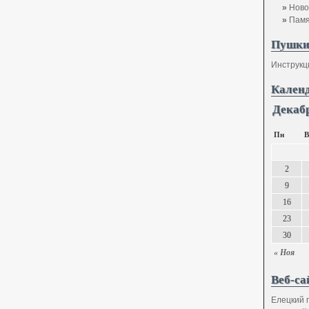
Ново
Памя
Пушки
Инструкц
Кален
Декабр
Пн
В
2
9
16
23
30
« Ноя
Веб-са
Елецкий 