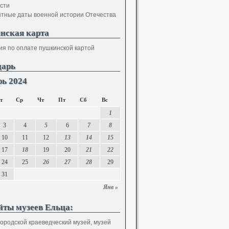
сти
тные даты военной истории Отечества
нская карта
ия по оплате пушкинской картой
дарь
ь 2024
т
Ср
Чт
Пт
Сб
Вс
1
3
4
5
6
7
8
10
11
12
13
14
15
17
18
19
20
21
22
24
25
26
27
28
29
31
Янв »
йты музеев Ельца:
городской краеведческий музей, музей