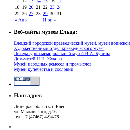
11
12
13
14
15
16
17
18
19
20
21
22
23
24
25
26
27
28
29
30
31
« Апр
Июн »
Веб-сайты музеев Ельца:
Елецкий городской краеведческий музей, музей воинской
Художественный отдел краеведческого музея
Литературно-мемориальный музей И.А. Бунина
Дом-музей Н.Н. Жукова
Музей народных ремесел и промыслов
Музей купечества и сословий
Наш адрес:
Липецкая область, г. Елец
ул. Маяковского, д.16
тел: +7 (47467) 4-94-76