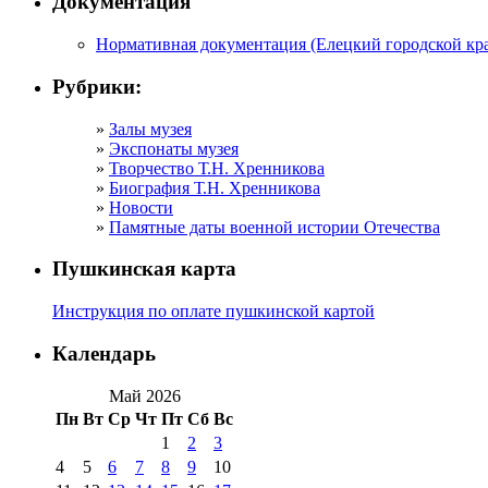
Документация
Нормативная документация (Елецкий городской кра
Рубрики:
Залы музея
Экспонаты музея
Творчество Т.Н. Хренникова
Биография Т.Н. Хренникова
Новости
Памятные даты военной истории Отечества
Пушкинская карта
Инструкция по оплате пушкинской картой
Календарь
Май 2026
Пн
Вт
Ср
Чт
Пт
Сб
Вс
1
2
3
4
5
6
7
8
9
10