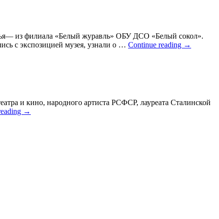
зья— из филиала «Белый журавль» ОБУ ДСО «Белый сокол».
ись с экспозицией музея, узнали о …
Continue reading
→
еатра и кино, народного артиста РСФСР, лауреата Сталинской
reading
→