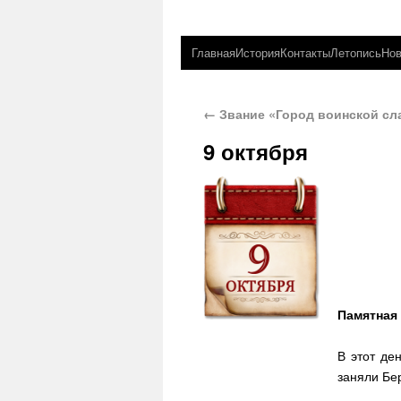
Главная
История
Контакты
Летопись
Нов
←
Звание «Город воинской сл
9 октября
Памятная
В этот де
заняли Бе