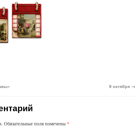
авы»
9 октября
ентарий
*
ан. Обязательные поля помечены