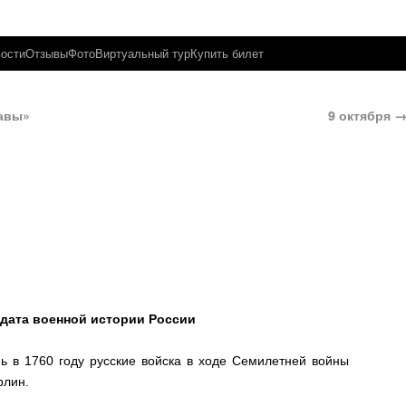
ости
Отзывы
Фото
Виртуальный тур
Купить билет
авы»
9 октября
 дата военной истории России
нь в 1760 году русские войска в ходе Семилетней войны
рлин.