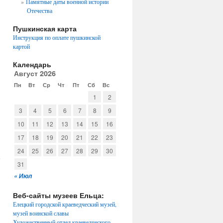
Памятные даты военной истории
Отечества
Пушкинская карта
Инструкция по оплате пушкинской
картой
Календарь
Август 2026
Пн
Вт
Ср
Чт
Пт
Сб
Вс
1
2
3
4
5
6
7
8
9
10
11
12
13
14
15
16
17
18
19
20
21
22
23
→
24
25
26
27
28
29
30
31
« Июл
Веб-сайты музеев Ельца:
Елецкий городской краеведческий музей,
музей воинской славы
Художественный отдел краеведческого