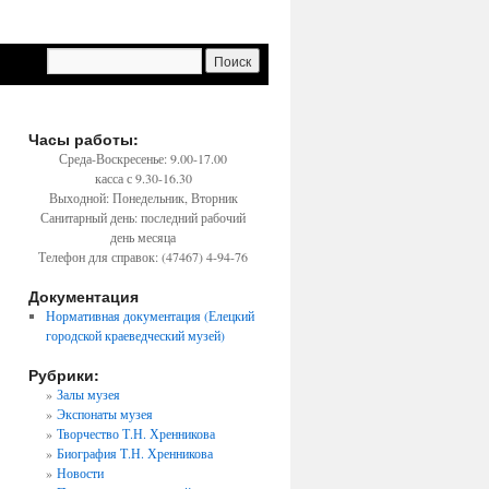
→
Часы работы:
Среда-Воскресенье: 9.00-17.00
касса с 9.30-16.30
Выходной: Понедельник, Вторник
Санитарный день: последний рабочий
день месяца
Телефон для справок: (47467) 4-94-76
Документация
Нормативная документация (Елецкий
городской краеведческий музей)
Рубрики:
Залы музея
Экспонаты музея
Творчество Т.Н. Хренникова
Биография Т.Н. Хренникова
Новости