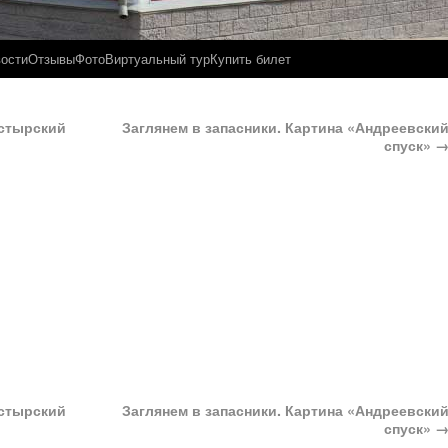
ости
Отзывы
Фото
Виртуальный тур
Купить билет
астырский
Заглянем в запасники. Картина «Андреевски
спуск»
астырский
Заглянем в запасники. Картина «Андреевски
спуск»