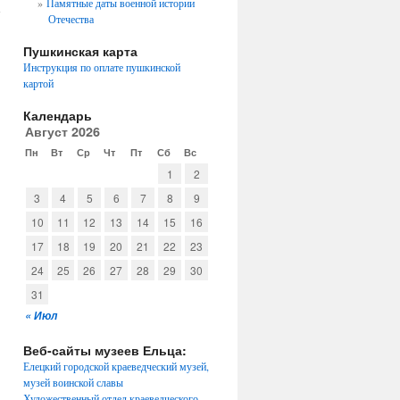
Памятные даты военной истории
Отечества
Пушкинская карта
Инструкция по оплате пушкинской
картой
Календарь
Август 2026
Пн
Вт
Ср
Чт
Пт
Сб
Вс
1
2
3
4
5
6
7
8
9
10
11
12
13
14
15
16
17
18
19
20
21
22
23
24
25
26
27
28
29
30
31
« Июл
Веб-сайты музеев Ельца:
Елецкий городской краеведческий музей,
музей воинской славы
Художественный отдел краеведческого