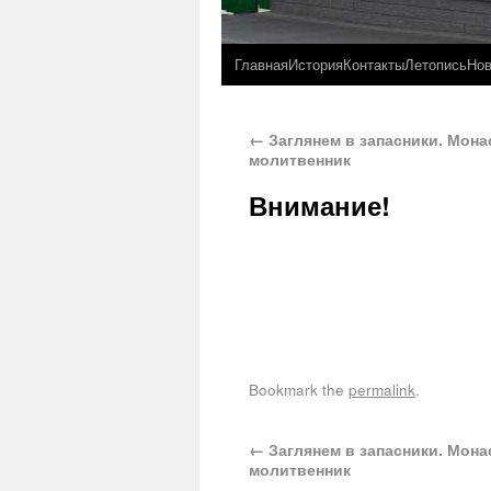
Главная
История
Контакты
Летопись
Нов
←
Заглянем в запасники. Мон
молитвенник
Внимание!
Bookmark the
permalink
.
←
Заглянем в запасники. Мон
молитвенник