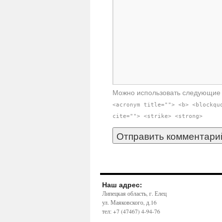
Можно использовать следующи
<acronym title=""> <b> <blockqu
cite=""> <strike> <strong>
Наш адрес:
Липецкая область, г. Елец
ул. Маяковского, д.16
тел: +7 (47467) 4-94-76