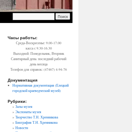
й
Часы работы:
→
Среда-Воскресенье: 9.00-17.00
касса с 9.30-16.30
Выходной: Понедельник, Вторник
Санитарный день: последний рабочий
день месяца
Телефон для справок: (47467) 4-94-76
Документация
Нормативная документация (Елецкий
городской краеведческий музей)
Рубрики:
Залы музея
Экспонаты музея
Творчество Т.Н. Хренникова
й
Биография Т.Н. Хренникова
→
Новости