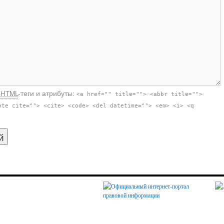
е
HTML
-теги и атрибуты:
<a href="" title=""> <abbr title="">
ote cite=""> <cite> <code> <del datetime=""> <em> <i> <q