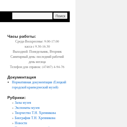
Часы работы:
Среда-Воскресенье: 9.00-17.00
касса с 9.30-16.30
Выходной: Понедельник, Вторник
Санитарный день: последний рабочий
день месяца
Телефон для справок: (47467) 4-94-76
Документация
Нормативная документация (Елецкий
городской краеведческий музей)
Рубрики:
Залы музея
Экспонаты музея
Творчество Т.Н. Хренникова
Биография Т.Н. Хренникова
Новости