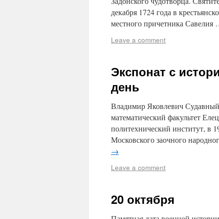
Задонского чудотворца. Святит
декабря 1724 года в крестьянск
местного причетника Савелия
Leave a comment
Экспонат с истор
день
Владимир Яковлевич Судавный р
математический факультет Елец
политехнический институт, в 1
Московского заочного народно
→
Leave a comment
20 октября
Памятная дата военной истории