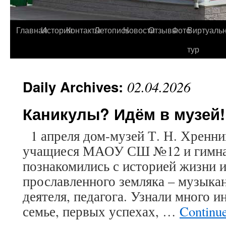
Главная
История
Контакты
Летопись
Новости
Отзывы
Фото
Виртуаль
тур
Daily Archives:
02.04.2026
Каникулы? Идём в музей!
1 апреля дом-музей Т. Н. Хренни
учащиеся МАОУ СШ №12 и гимна
познакомились с историей жизни и
прославленного земляка – музыка
деятеля, педагога. Узнали много и
семье, первых успехах, …
Continu