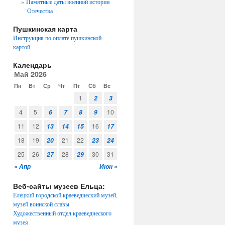
Памятные даты военной истории
Отечества
Пушкинская карта
Инструкция по оплате пушкинской
картой
Календарь
Май 2026
Пн
Вт
Ср
Чт
Пт
Сб
Вс
1
2
3
4
5
10
6
7
8
9
11
12
16
13
14
15
17
18
19
21
22
20
23
24
25
26
28
30
31
27
29
« Апр
Июн »
Веб-сайты музеев Ельца:
Елецкий городской краеведческий музей,
музей воинской славы
Художественный отдел краеведческого
музея