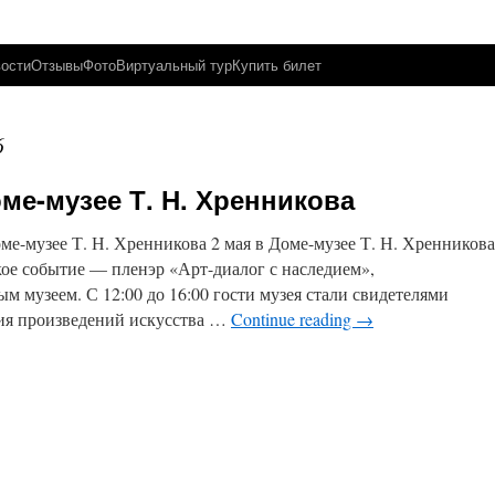
ости
Отзывы
Фото
Виртуальный тур
Купить билет
6
ме-музее Т. Н. Хренникова
ме-музее Т. Н. Хренникова 2 мая в Доме-музее Т. Н. Хренникова
кое событие — пленэр «Арт-диалог с наследием»,
 музеем. С 12:00 до 16:00 гости музея стали свидетелями
ния произведений искусства …
Continue reading
→