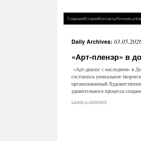
Главная
История
Контакты
Летопись
Нов
03.05.202
Daily Archives:
«Арт-пленэр» в до
«Арт-диалог с наследием» в До
состоялось уникальное творчес
организованный Художественным
удивительного процесса созда
Leave a comment