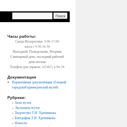
Часы работы:
Среда-Воскресенье: 9.00-17.00
касса с 9.30-16.30
Выходной: Понедельник, Вторник
Санитарный день: последний рабочий
день месяца
Телефон для справок: (47467) 4-94-76
Документация
Нормативная документация (Елецкий
городской краеведческий музей)
Рубрики:
Залы музея
Экспонаты музея
Творчество Т.Н. Хренникова
Биография Т.Н. Хренникова
Новости