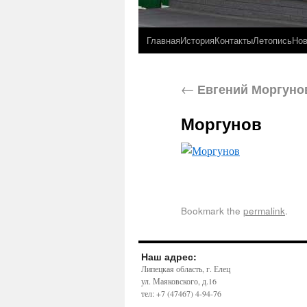
Главная
История
Контакты
Летопись
Нов
←
Евгений Моргуно
Моргунов
Bookmark the
permalink
.
Наш адрес:
Липецкая область, г. Елец
ул. Маяковского, д.16
тел: +7 (47467) 4-94-76