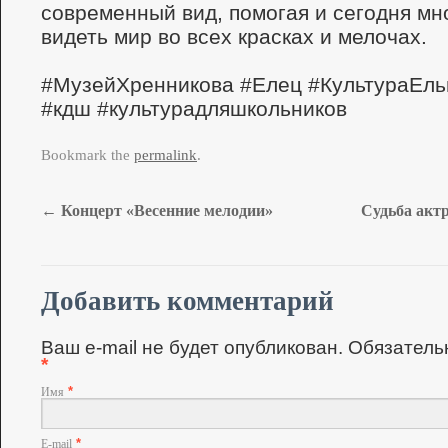
современный вид, помогая и сегодня м
видеть мир во всех красках и мелочах.
#МузейХренникова #Елец #КультураЕль
#кдш #культурадляшкольников
Bookmark the
permalink
.
←
Концерт «Весенние мелодии»
Судьба акт
Добавить комментарий
Ваш e-mail не будет опубликован. Обязател
*
*
Имя
*
E-mail