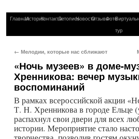
Главная
История
Контакты
Летопись
Новости
Отзывы
Фото
Виртуаль
тур
←
Мелодии, которые нас сближают
«Ночь музеев» в доме-муз
Хренникова: вечер музык
воспоминаний
В рамках всероссийской акции «Н
Т. Н. Хренникова в городе Ельце (
распахнул свои двери для всех лю
истории. Мероприятие стало наст
творчества, позволив гостям окун