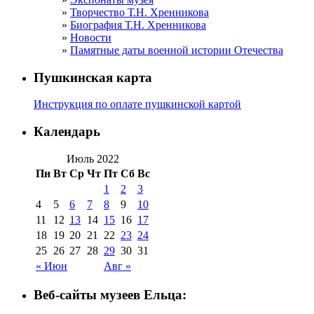
Творчество Т.Н. Хренникова
Биография Т.Н. Хренникова
Новости
Памятные даты военной истории Отечества
Пушкинская карта
Инструкция по оплате пушкинской картой
Календарь
Июль 2022
Пн
Вт
Ср
Чт
Пт
Сб
Вс
1
2
3
4
5
6
7
8
9
10
11
12
13
14
15
16
17
18
19
20
21
22
23
24
25
26
27
28
29
30
31
« Июн
Авг »
Веб-сайты музеев Ельца: