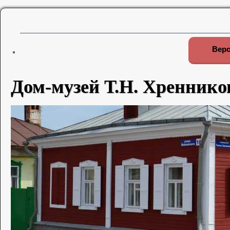
Верс
Дом-музей Т.Н. Хреннико