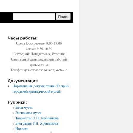
Часы работы:
Среда-Воскресенье: 9.00-17.00
касса с 9.30-16.30
Выходной: Понедельник, Вторник
Санитарный день: последний рабочий
день месяца
Телефон для справок: (47467) 4-94-76
Документация
Нормативная документация (Елецкий
городской краеведческий музей)
Рубрики:
Залы музея
Экспонаты музея
Творчество Т.Н. Хренникова
Биография Т.Н. Хренникова
Новости