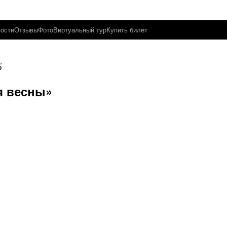
ости
Отзывы
Фото
Виртуальный тур
Купить билет
6
я весны»