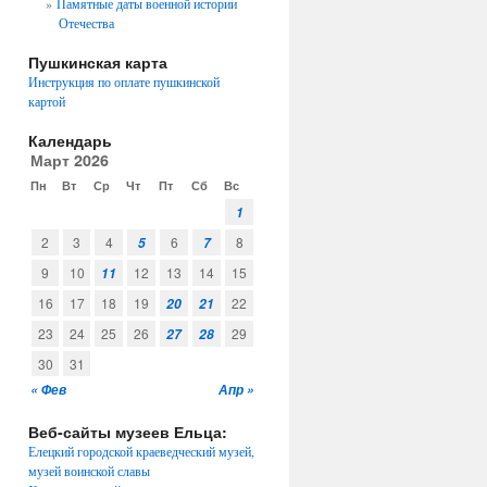
Памятные даты военной истории
Отечества
Пушкинская карта
Инструкция по оплате пушкинской
картой
Календарь
Март 2026
Пн
Вт
Ср
Чт
Пт
Сб
Вс
1
2
3
4
6
8
5
7
9
10
12
13
14
15
11
16
17
18
19
22
20
21
23
24
25
26
29
27
28
30
31
« Фев
Апр »
Веб-сайты музеев Ельца:
Елецкий городской краеведческий музей,
музей воинской славы