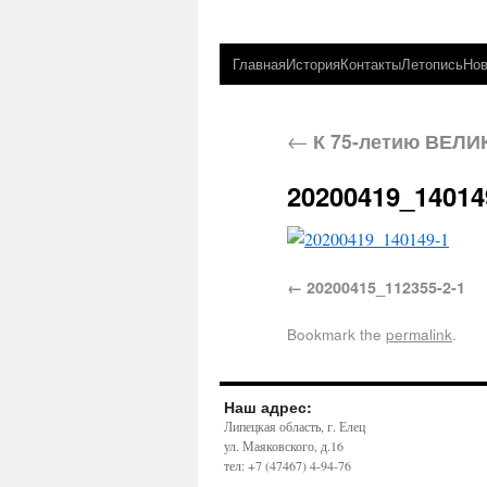
Главная
История
Контакты
Летопись
Нов
←
К 75-летию ВЕЛ
20200419_14014
20200415_112355-2-1
Bookmark the
permalink
.
Наш адрес:
Липецкая область, г. Елец
ул. Маяковского, д.16
тел: +7 (47467) 4-94-76