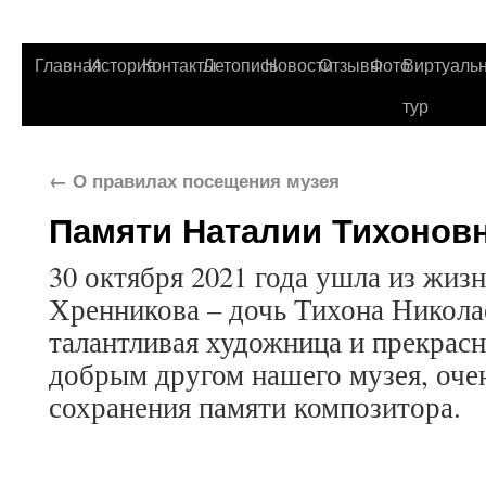
Главная
История
Контакты
Летопись
Новости
Отзывы
Фото
Виртуаль
тур
←
О правилах посещения музея
Памяти Наталии Тихонов
30 октября 2021 года ушла из жиз
Хренникова – дочь Тихона Никола
талантливая художница и прекрас
добрым другом нашего музея, очен
сохранения памяти композитора.