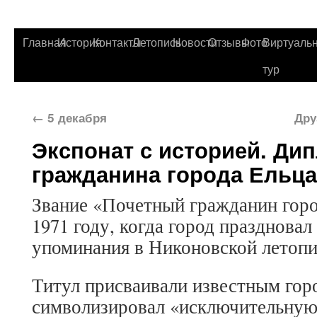
Главная
История
Контакты
Летопись
Новости
Отзывы
Фото
Виртуаль
тур
←
5 декабря
Дру
Экспонат с историей. Ди
гражданина города Ельца
Звание «Почетный гражданин горо
1971 году, когда город праздновал
упоминания в Никоновской летопи
Титул присваивали известным гор
символизировал «исключительну