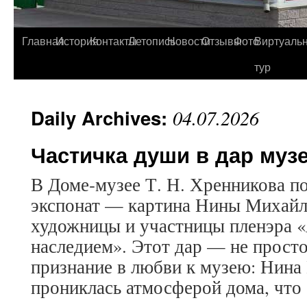
Главная
История
Контакты
Летопись
Новости
Отзывы
Фото
Виртуаль
тур
Daily Archives:
04.07.2026
Частичка души в дар муз
В Доме‑музее Т. Н. Хренникова п
экспонат — картина Нины Михай
художницы и участницы пленэра «
наследием». Этот дар — не просто
признание в любви к музею: Нина
прониклась атмосферой дома, чт