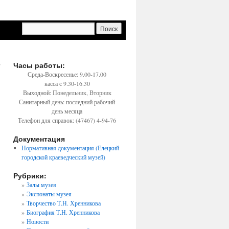
т
Часы работы:
→
Среда-Воскресенье: 9.00-17.00
касса с 9.30-16.30
Выходной: Понедельник, Вторник
Санитарный день: последний рабочий
день месяца
Телефон для справок: (47467) 4-94-76
Документация
Нормативная документация (Елецкий
городской краеведческий музей)
Рубрики:
Залы музея
Экспонаты музея
Творчество Т.Н. Хренникова
Биография Т.Н. Хренникова
Новости