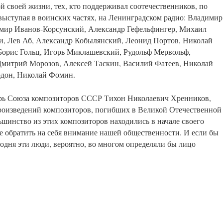
 своей жизни, тех, кто поддерживал соотечественников, по
 выступая в воинских частях, на Ленинградском радио: Владимир
мир Иванов-Корсунский, Александр Гефельфингер, Михаил
и, Лев Аб, Александр Кобылянский, Леонид Портов, Николай
Борис Гольц, Игорь Миклашевский, Рудольф Мервольф,
 Дмитрий Морозов, Алексей Таскин, Василий Фатеев, Николай
рдон, Николай Фомин.
тарь Союза композиторов СССР Тихон Николаевич Хренников,
произведений композиторов, погибших в Великой Отечественной
льшинство из этих композиторов находились в начале своего
же обратить на себя внимание нашей общественности. И если бы
годня эти люди, вероятно, во многом определяли бы лицо