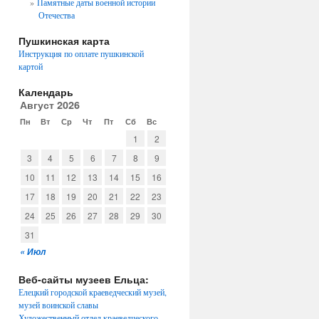
Памятные даты военной истории
Отечества
Пушкинская карта
Инструкция по оплате пушкинской
картой
Календарь
Август 2026
Пн
Вт
Ср
Чт
Пт
Сб
Вс
1
2
3
4
5
6
7
8
9
10
11
12
13
14
15
16
17
18
19
20
21
22
23
24
25
26
27
28
29
30
31
« Июл
Веб-сайты музеев Ельца:
Елецкий городской краеведческий музей,
музей воинской славы
Художественный отдел краеведческого