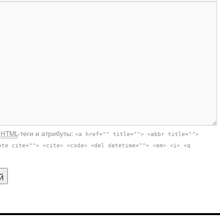
е
HTML
-теги и атрибуты:
<a href="" title=""> <abbr title="">
ote cite=""> <cite> <code> <del datetime=""> <em> <i> <q