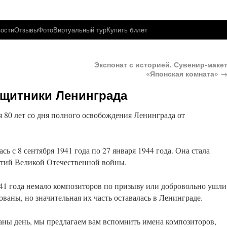
ости
Отзывы
Фото
Виртуальный тур
Купить билет
Экспонат с историей. Сувенир-маке
«Японская комната»
ащитники Ленинграда
я 80 лет со дня полного освобождения Ленинграда от
ь с 8 сентября 1941 года по 27 января 1944 года. Она стала
тий Великой Отечественной войны.
941 года немало композиторов по призыву или добровольно ушли
ваны, но значительная их часть оставалась в Ленинграде.
аны день, мы предлагаем вам вспомнить имена композиторов,