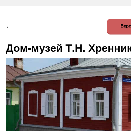
Верс
Дом-музей Т.Н. Хренни