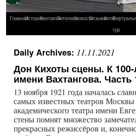
Главная
История
Контакты
Летопись
Новости
Отзывы
Фото
Виртуаль
тур
Daily Archives:
11.11.2021
Дон Кихоты сцены. К 100-
имени Вахтангова. Часть 
13 ноября 1921 года началась слав
самых известных театров Москвы
академического театра имени Евге
стены помнят множество замечате
прекрасных режиссёров и, конечн