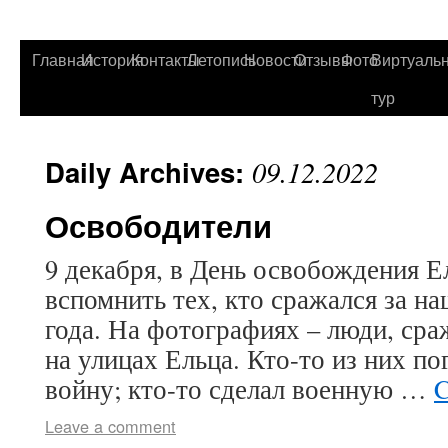
Главная
История
Контакты
Летопись
Новости
Отзывы
Фото
Виртуаль
тур
Daily Archives:
09.12.2022
Освободители
9 декабря, в День освобождения Е
вспомнить тех, кто сражался за на
года. На фотографиях – люди, ср
на улицах Ельца. Кто-то из них по
войну; кто-то сделал военную …
C
Leave a comment