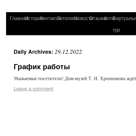
Главная
История
Контакты
Летопись
Новости
Отзывы
Фото
Виртуаль
тур
29.12.2022
Daily Archives:
График работы
Уважаемые посетители! Дом-музей Т. Н. Хренникова ждёт В
Leave a comment