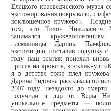
Елецкого краеведческого музея с
экспонирования покрывало, салфет
коклюшечное кружево). Поздне
том, что Тихон Николаевич Х
занимался кружевоплетение
племянницы Дарины Памфило
экспозицию, поставив подушку с
году наш земляк приехал вновь
присев на кровать, воскликнул: «К
я в детстве тоже плел кружев
Дарина Ридовна рассказала об ист
2007 году, незадолго до смерти
получили в дар от Веры Ник
уникальные предметы — поло
подзором из елецкого коклюшеч