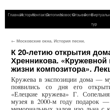
Главная
История
Контакты
Летопись
Новости
Отзывы
Фото
Виртуаль
тур
←
Московские окна. История песни.
К 20-летию открытия дома
Хренникова. «Кружевной
жизни композитора». Лекци
Кружева в экспозиции дома — му
появились со дня его открыт
«Елецкие кружева» Г. Сопельн
музея в 2000-м году подарок 
мемориальных залов изо льна с 