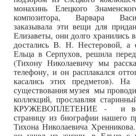
монахинь Елецкого Знаменско
композитора, Варвара Васи
заказывала эти вещи для прида
Елизаветы, они долго хранились в
достались В. Н. Нестеровой, а 
Ельца в Серпухов, решила пере
(Тихону Николаевичу мы расск
телефону, и он расплакался отто
касались этих предметов). На
существования музея мы проводи
коллекций, прославляя старинны
КРУЖЕВОПЛЕТЕНИЕ - и всп
страницу из биографии нашего п
Тихона Николаевича Хренникова.
он ушел из жизни, в Ельце с 