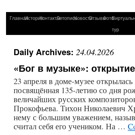
Главная
История
Контакты
Летопись
Новости
Отзывы
Фото
Виртуаль
тур
Daily Archives:
24.04.2026
«Бог в музыке»: открыти
23 апреля в доме-музее открылась
посвящённая 135-летию со дня ро
величайших русских композиторов
Прокофьева. Тихон Николаевич Хр
нему с большим уважением, назыв
считал себя его учеником. На …
Co