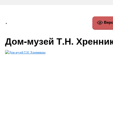
Верс
Дом-музей Т.Н. Хренни